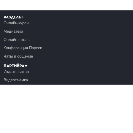
Разделы
Онлайн-курсы
Медиатека
Онлайн-школы
Конференция Парсек
Чаты и общение
Партнёрам
Издательство
Видеосъёмка
Обучение сотрудников
Платформа Эдуардо
Медиагранты
Публикация
Реклама
Реквизиты