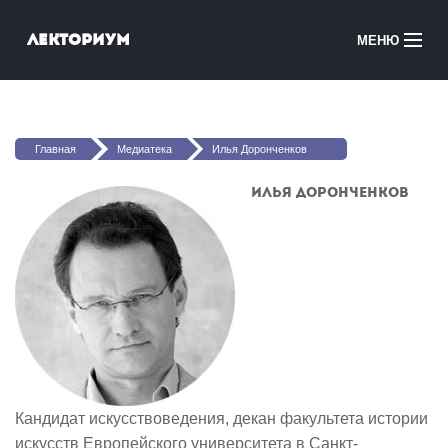
Перейти к основному содержанию
Лекториум
МЕНЮ
Онлайн-курсы
Вы здесь
Медиатека
Главная
Медиатека
Илья Доронченков
Онлайн-школы
Илья Доронченков
Courses in English
Войти
Кандидат искусствоведения, декан факультета истории
искусств Европейского университета в Санкт-