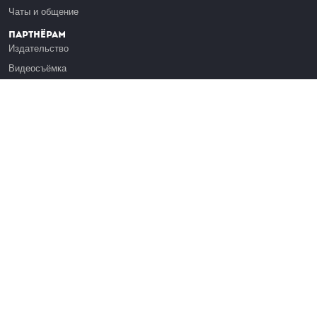
Чаты и общение
Партнёрам
Издательство
Видеосъёмка
Обучение сотрудников
Платформа Эдуардо
Медиагранты
Публикация
Реклама
Реквизиты
Инфо
О Лекториуме
Вакансии
Поддержать проект
Правовая информация
Контакты