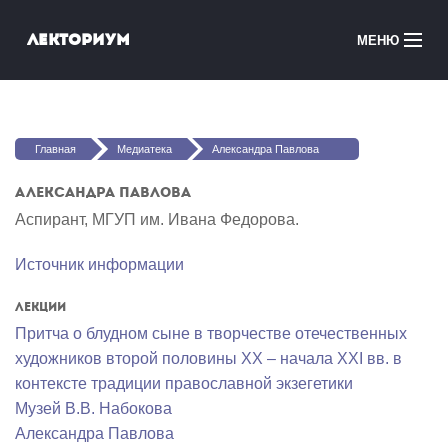
Перейти к основному содержанию
Лекториум
МЕНЮ
Онлайн-курсы
Вы здесь
Медиатека
Главная
Медиатека
Александра Павлова
Онлайн-школы
Александра Павлова
Аспирант, МГУП им. Ивана Федорова.
Courses in English
Источник информации
Войти
Лекции
Притча о блудном сыне в творчестве отечественных
художников второй половины XX – начала XXI вв. в
контексте традиции православной экзегетики
Музей В.В. Набокова
Александра Павлова