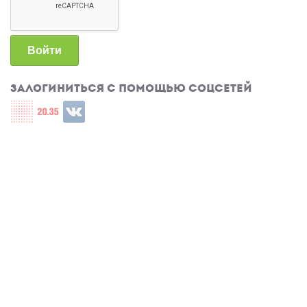
Войти
Залогиниться с помощью соцсетей
Login with СЦОС
Login with u2035
Login with ВКонтакте