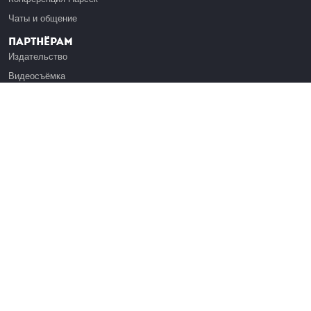
Чаты и общение
Партнёрам
Издательство
Видеосъёмка
Обучение сотрудников
Платформа Эдуардо
Медиагранты
Публикация
Реклама
Реквизиты
Инфо
О Лекториуме
Вакансии
Поддержать проект
Правовая информация
Контакты