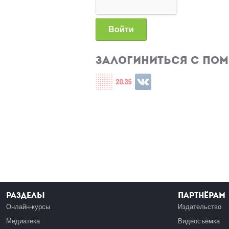
Войти
Залогиниться с по
Login with СЦОС
Login with u2035
Login with ВКонтакте
Разделы
Партнёрам
Онлайн-курсы
Издательство
Медиатека
Видеосъёмка