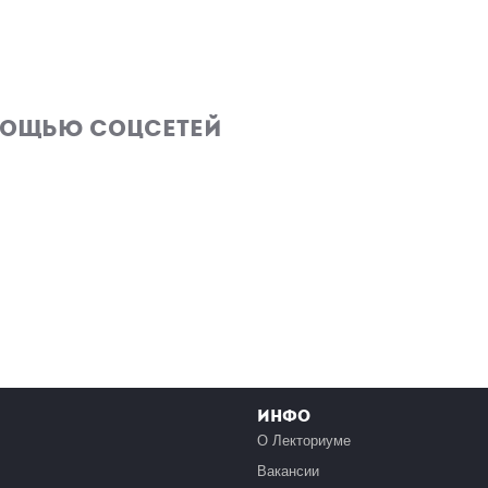
мощью соцсетей
Инфо
О Лекториуме
Вакансии