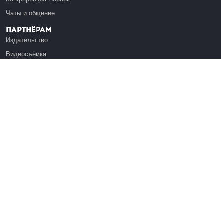
Чаты и общение
Партнёрам
Издательство
Видеосъёмка
Обучение сотрудников
Платформа Эдуардо
Медиагранты
Публикация
Реклама
Реквизиты
Инфо
О Лекториуме
Вакансии
Поддержать проект
Правовая информация
Контакты