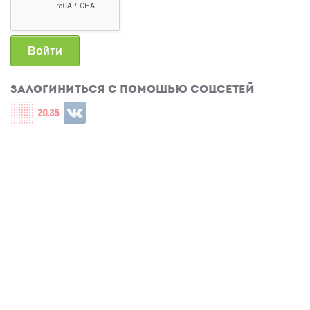
Войти
Залогиниться с помощью соцсетей
Login with СЦОС
Login with u2035
Login with ВКонтакте