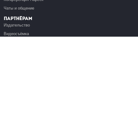
Чаты и общение
Партнёрам
Издательство
Видеосъёмка
Обучение сотрудников
Платформа Эдуардо
Медиагранты
Публикация
Реклама
Реквизиты
Инфо
О Лекториуме
Вакансии
Поддержать проект
Правовая информация
Контакты