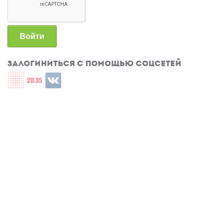
Войти
Залогиниться с помощью соцсетей
Login with СЦОС
Login with u2035
Login with ВКонтакте