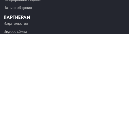
Чаты и общение
Партнёрам
Издательство
Видеосъёмка
Обучение сотрудников
Платформа Эдуардо
Медиагранты
Публикация
Реклама
Реквизиты
Инфо
О Лекториуме
Вакансии
Поддержать проект
Правовая информация
Контакты