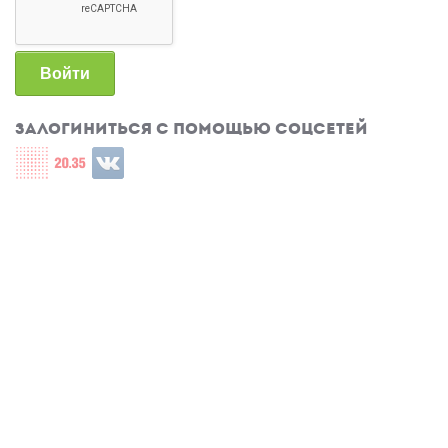
Войти
Залогиниться с помощью соцсетей
Login with СЦОС
Login with u2035
Login with ВКонтакте