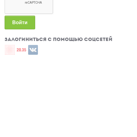
Войти
Залогиниться с помощью соцсетей
Login with СЦОС
Login with u2035
Login with ВКонтакте