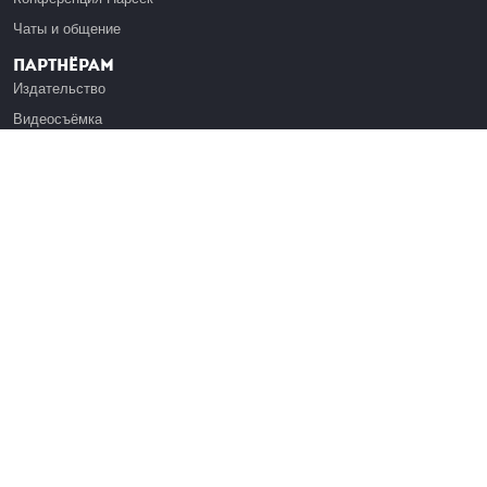
Чаты и общение
Партнёрам
Издательство
Видеосъёмка
Обучение сотрудников
Платформа Эдуардо
Медиагранты
Публикация
Реклама
Реквизиты
Инфо
О Лекториуме
Вакансии
Поддержать проект
Правовая информация
Контакты