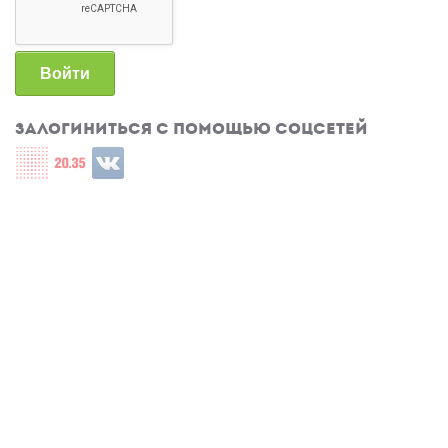
Войти
Залогиниться с помощью соцсетей
Login with СЦОС
Login with u2035
Login with ВКонтакте