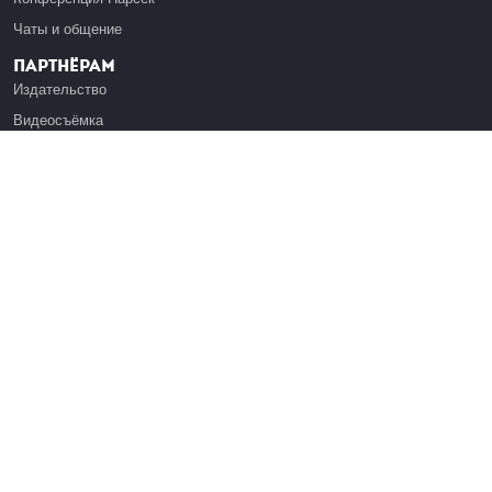
Чаты и общение
Партнёрам
Издательство
Видеосъёмка
Обучение сотрудников
Платформа Эдуардо
Медиагранты
Публикация
Реклама
Реквизиты
Инфо
О Лекториуме
Вакансии
Поддержать проект
Правовая информация
Контакты