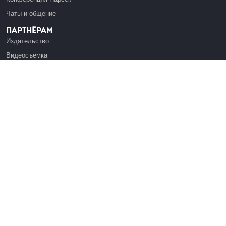
Чаты и общение
Партнёрам
Издательство
Видеосъёмка
Обучение сотрудников
Платформа Эдуардо
Медиагранты
Публикация
Реклама
Реквизиты
Инфо
О Лекториуме
Вакансии
Поддержать проект
Правовая информация
Контакты