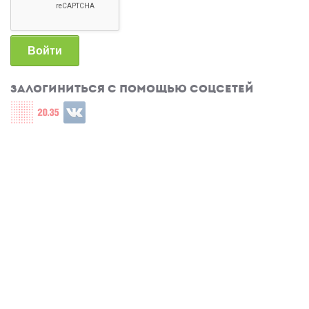
Войти
Залогиниться с помощью соцсетей
Login with СЦОС
Login with u2035
Login with ВКонтакте