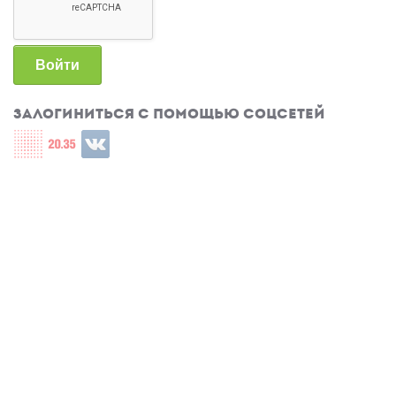
Войти
Залогиниться с помощью соцсетей
Login with СЦОС
Login with u2035
Login with ВКонтакте