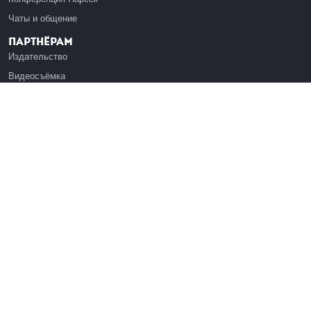
Чаты и общение
Партнёрам
Издательство
Видеосъёмка
Обучение сотрудников
Платформа Эдуардо
Медиагранты
Публикация
Реклама
Реквизиты
Инфо
О Лекториуме
Вакансии
Поддержать проект
Правовая информация
Контакты