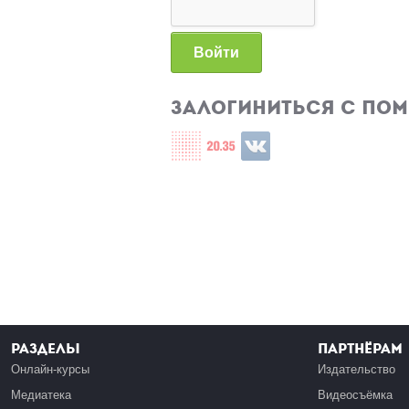
Войти
Залогиниться с по
Login with СЦОС
Login with u2035
Login with ВКонтакте
Разделы
Партнёрам
Онлайн-курсы
Издательство
Медиатека
Видеосъёмка