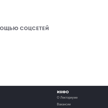
мощью соцсетей
Инфо
О Лекториуме
Вакансии