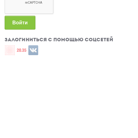
Войти
Залогиниться с помощью соцсетей
Login with СЦОС
Login with u2035
Login with ВКонтакте