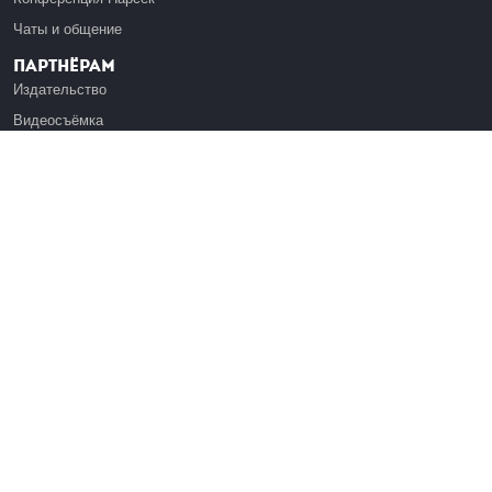
Чаты и общение
Партнёрам
Издательство
Видеосъёмка
Обучение сотрудников
Платформа Эдуардо
Медиагранты
Публикация
Реклама
Реквизиты
Инфо
О Лекториуме
Вакансии
Поддержать проект
Правовая информация
Контакты