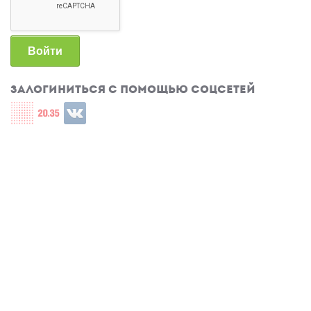
Войти
Залогиниться с помощью соцсетей
Login with СЦОС
Login with u2035
Login with ВКонтакте