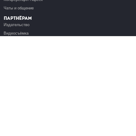
Чаты и общение
Партнёрам
Издательство
Видеосъёмка
Обучение сотрудников
Платформа Эдуардо
Медиагранты
Публикация
Реклама
Реквизиты
Инфо
О Лекториуме
Вакансии
Поддержать проект
Правовая информация
Контакты