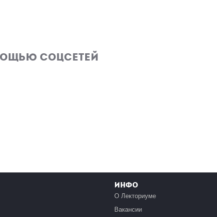
мощью соцсетей
Инфо
О Лекториуме
Вакансии