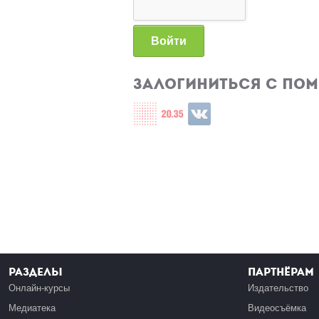
Войти
Залогиниться с по
Login with СЦОС
Login with u2035
Login with ВКонтакте
Разделы
Партнёрам
Онлайн-курсы
Издательство
Медиатека
Видеосъёмка