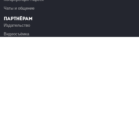
Чаты и общение
Партнёрам
Издательство
Видеосъёмка
Обучение сотрудников
Платформа Эдуардо
Медиагранты
Публикация
Реклама
Реквизиты
Инфо
О Лекториуме
Вакансии
Поддержать проект
Правовая информация
Контакты