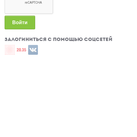
Войти
Залогиниться с помощью соцсетей
Login with СЦОС
Login with u2035
Login with ВКонтакте