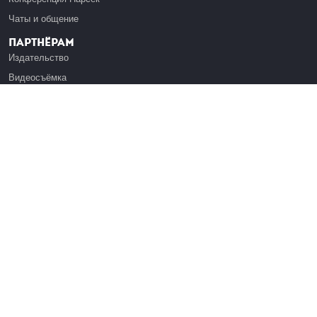
Чаты и общение
Партнёрам
Издательство
Видеосъёмка
Обучение сотрудников
Платформа Эдуардо
Медиагранты
Публикация
Реклама
Реквизиты
Инфо
О Лекториуме
Вакансии
Поддержать проект
Правовая информация
Контакты