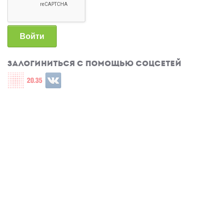
Войти
Залогиниться с помощью соцсетей
Login with СЦОС
Login with u2035
Login with ВКонтакте