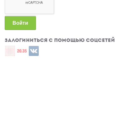
Войти
Залогиниться с помощью соцсетей
Login with СЦОС
Login with u2035
Login with ВКонтакте