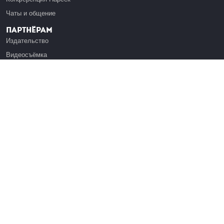
Чаты и общение
Партнёрам
Издательство
Видеосъёмка
Обучение сотрудников
Платформа Эдуардо
Медиагранты
Публикация
Реклама
Реквизиты
Инфо
О Лекториуме
Вакансии
Поддержать проект
Правовая информация
Контакты