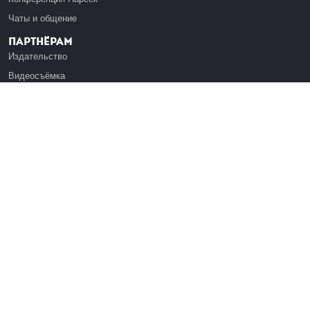
Чаты и общение
Партнёрам
Издательство
Видеосъёмка
Обучение сотрудников
Платформа Эдуардо
Медиагранты
Публикация
Реклама
Реквизиты
Инфо
О Лекториуме
Вакансии
Поддержать проект
Правовая информация
Контакты