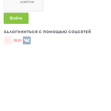
Войти
Залогиниться с помощью соцсетей
Login with СЦОС
Login with u2035
Login with ВКонтакте