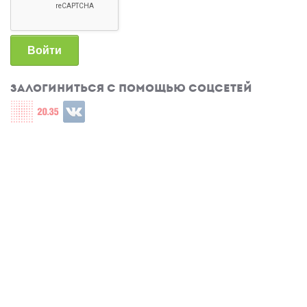
Войти
Залогиниться с помощью соцсетей
Login with СЦОС
Login with u2035
Login with ВКонтакте