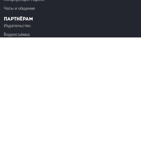
Чаты и общение
Партнёрам
Издательство
Видеосъёмка
Обучение сотрудников
Платформа Эдуардо
Медиагранты
Публикация
Реклама
Реквизиты
Инфо
О Лекториуме
Вакансии
Поддержать проект
Правовая информация
Контакты