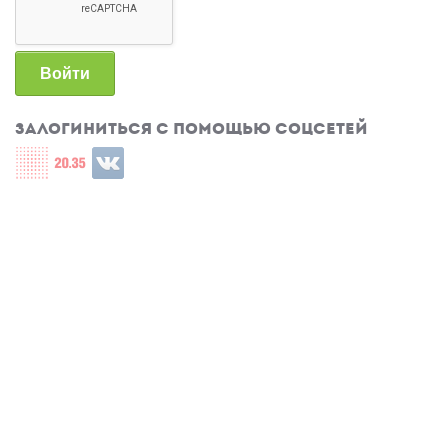
Войти
Залогиниться с помощью соцсетей
Login with СЦОС
Login with u2035
Login with ВКонтакте