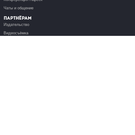
Чаты и общение
Партнёрам
Издательство
Видеосъёмка
Обучение сотрудников
Платформа Эдуардо
Медиагранты
Публикация
Реклама
Реквизиты
Инфо
О Лекториуме
Вакансии
Поддержать проект
Правовая информация
Контакты