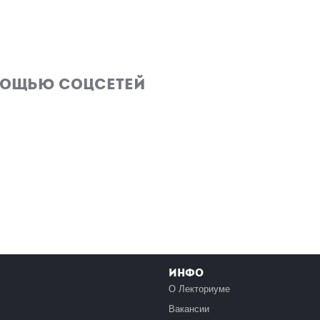
мощью соцсетей
Инфо
О Лекториуме
Вакансии