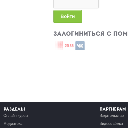
Войти
Залогиниться с по
Login with СЦОС
Login with u2035
Login with ВКонтакте
Разделы
Партнёрам
Онлайн-курсы
Издательство
Медиатека
Видеосъёмка