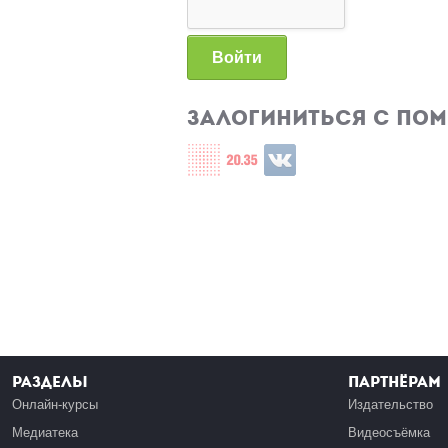
Войти
Залогиниться с по
Login with СЦОС
Login with u2035
Login with ВКонтакте
Разделы
Партнёрам
Онлайн-курсы
Издательство
Медиатека
Видеосъёмка