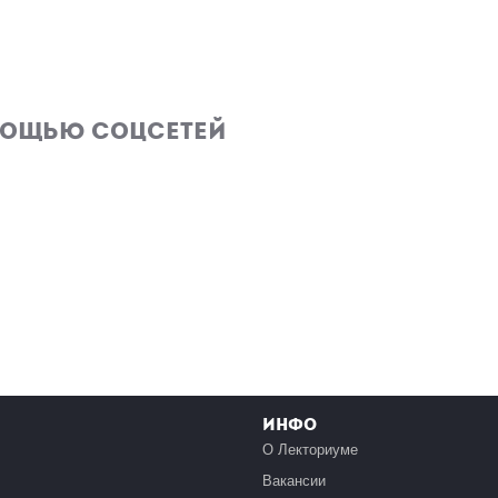
мощью соцсетей
Инфо
О Лекториуме
Вакансии