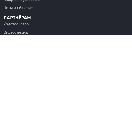
Чаты и общение
Партнёрам
Издательство
Видеосъёмка
Обучение сотрудников
Платформа Эдуардо
Медиагранты
Публикация
Реклама
Реквизиты
Инфо
О Лекториуме
Вакансии
Поддержать проект
Правовая информация
Контакты