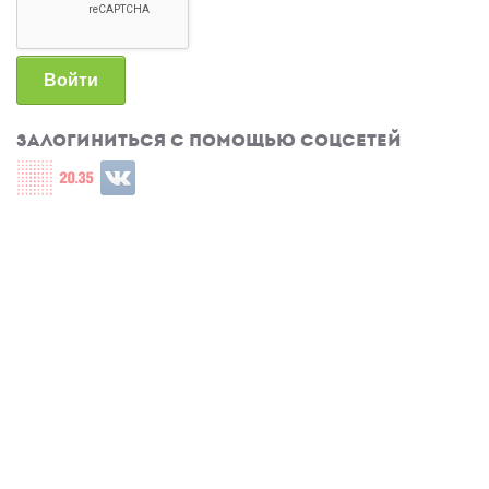
Войти
Залогиниться с помощью соцсетей
Login with СЦОС
Login with u2035
Login with ВКонтакте