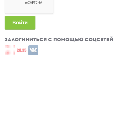
Войти
Залогиниться с помощью соцсетей
Login with СЦОС
Login with u2035
Login with ВКонтакте