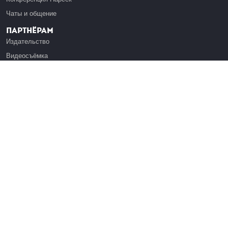
Чаты и общение
Партнёрам
Издательство
Видеосъёмка
Обучение сотрудников
Платформа Эдуардо
Медиагранты
Публикация
Реклама
Реквизиты
Инфо
О Лекториуме
Вакансии
Поддержать проект
Правовая информация
Контакты