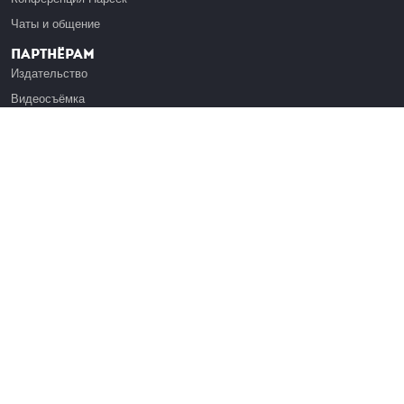
Чаты и общение
Партнёрам
Издательство
Видеосъёмка
Обучение сотрудников
Платформа Эдуардо
Медиагранты
Публикация
Реклама
Реквизиты
Инфо
О Лекториуме
Вакансии
Поддержать проект
Правовая информация
Контакты