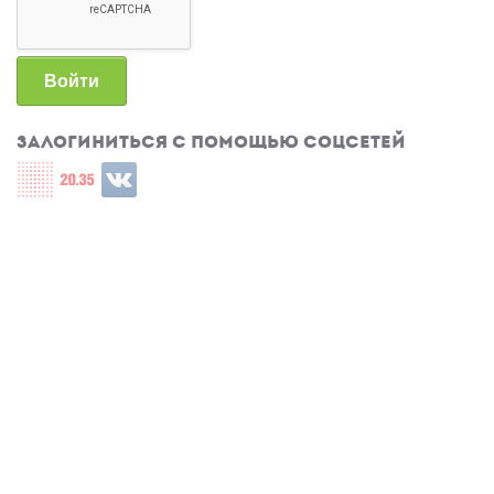
Войти
Залогиниться с помощью соцсетей
Login with СЦОС
Login with u2035
Login with ВКонтакте