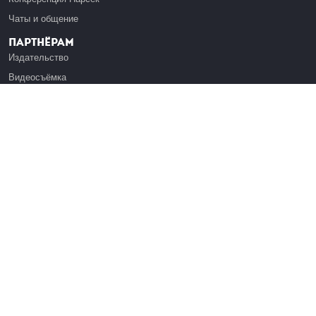
Чаты и общение
Партнёрам
Издательство
Видеосъёмка
Обучение сотрудников
Платформа Эдуардо
Медиагранты
Публикация
Реклама
Реквизиты
Инфо
О Лекториуме
Вакансии
Поддержать проект
Правовая информация
Контакты