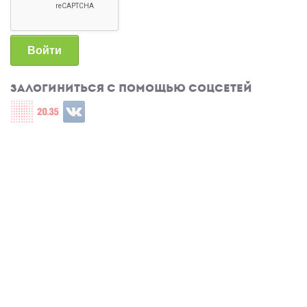
Войти
Залогиниться с помощью соцсетей
Login with СЦОС
Login with u2035
Login with ВКонтакте