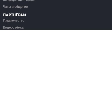
Чаты и общение
Партнёрам
Издательство
Видеосъёмка
Обучение сотрудников
Платформа Эдуардо
Медиагранты
Публикация
Реклама
Реквизиты
Инфо
О Лекториуме
Вакансии
Поддержать проект
Правовая информация
Контакты