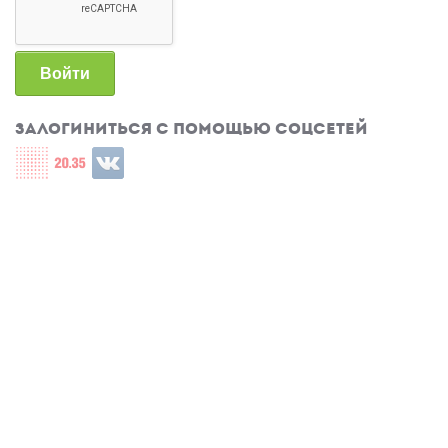
Войти
Залогиниться с помощью соцсетей
Login with СЦОС
Login with u2035
Login with ВКонтакте