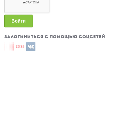
Войти
Залогиниться с помощью соцсетей
Login with СЦОС
Login with u2035
Login with ВКонтакте