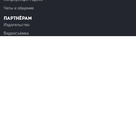
Чаты и общение
Партнёрам
Издательство
Видеосъёмка
Обучение сотрудников
Платформа Эдуардо
Медиагранты
Публикация
Реклама
Реквизиты
Инфо
О Лекториуме
Вакансии
Поддержать проект
Правовая информация
Контакты