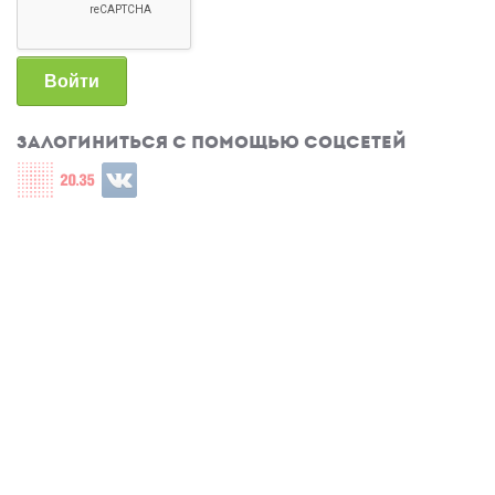
Войти
Залогиниться с помощью соцсетей
Login with СЦОС
Login with u2035
Login with ВКонтакте