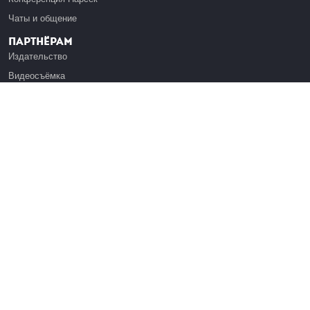
Чаты и общение
Партнёрам
Издательство
Видеосъёмка
Обучение сотрудников
Платформа Эдуардо
Медиагранты
Публикация
Реклама
Реквизиты
Инфо
О Лекториуме
Вакансии
Поддержать проект
Правовая информация
Контакты