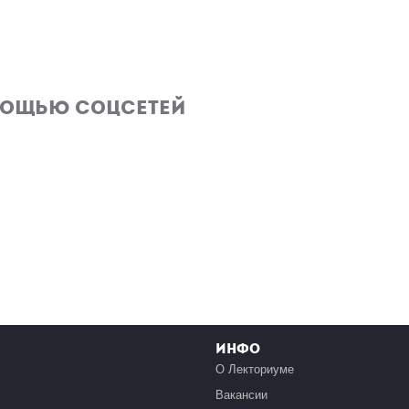
мощью соцсетей
Инфо
О Лекториуме
Вакансии