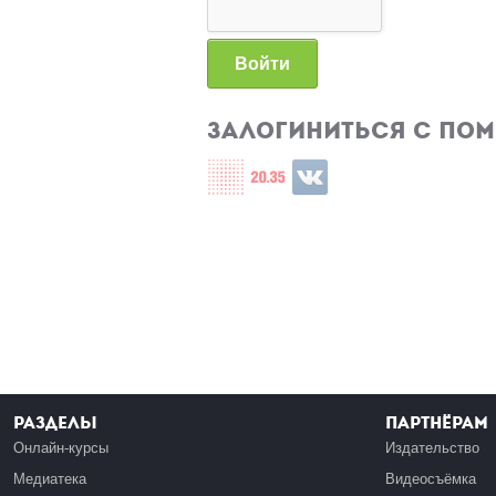
Войти
Залогиниться с по
Login with СЦОС
Login with u2035
Login with ВКонтакте
Разделы
Партнёрам
Онлайн-курсы
Издательство
Медиатека
Видеосъёмка