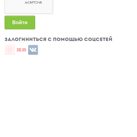
Войти
Залогиниться с помощью соцсетей
Login with СЦОС
Login with u2035
Login with ВКонтакте