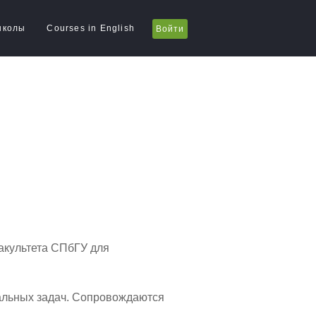
школы
Courses in English
Войти
акультета СПбГУ для
альных задач. Сопровождаются