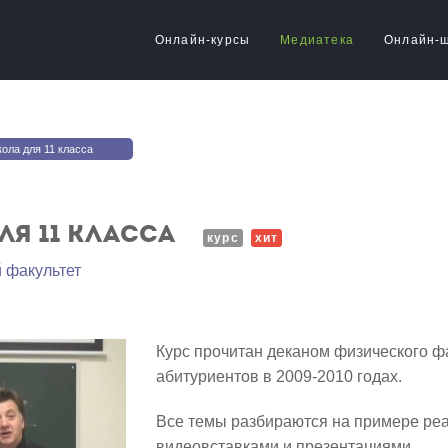
Онлайн-курсы
Медиатека
Онлайн-
ола для 11 класса
ля 11 класса
курс
хит
 факультет
Курс прочитан деканом физического ф
абитуриентов в 2009-2010 годах.
Все темы разбираются на примере ре
видеовставками и презентациями.