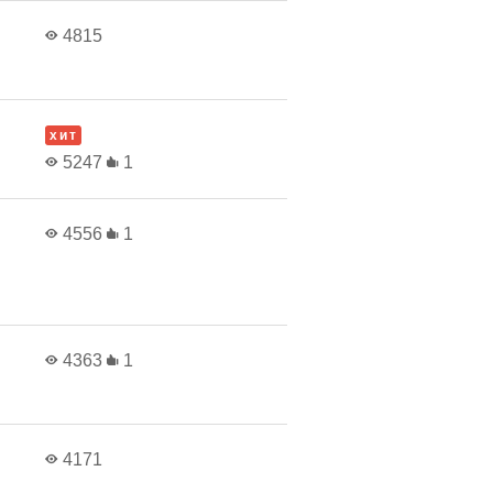
4815
хит
5247
1
4556
1
4363
1
4171