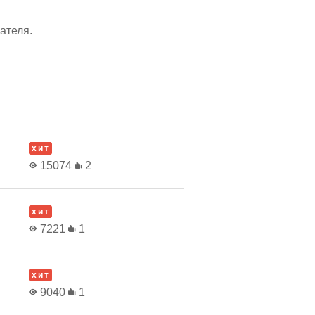
ателя.
хит
15074
2
хит
7221
1
хит
9040
1