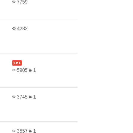
7759
4283
хит
5905
1
3745
1
3557
1