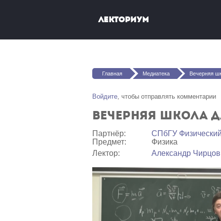
Перейти к основному содержанию
Лекториум
Вы здесь
Главная
Медиатека
Вечерняя шк
Войдите
, чтобы отправлять комментарии
Вечерняя школа д
Партнёр:
СПбГУ Физический
Предмет:
Физика
Лектор:
Александр Чирцов