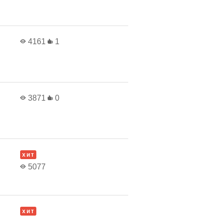
4161
1
3871
0
хит
5077
хит