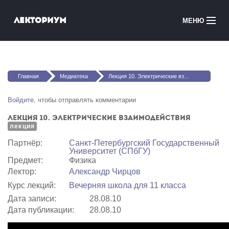
Перейти к основному содержанию
Лекториум
МЕНЮ
Онлайн-курсы
Вы здесь
Медиатека
Главная
Медиатека
Лекция 10. Электрические взаимодействия
Онлайн-школы
Войдите
, чтобы отправлять комментарии
Лекция 10. Электрические взаимодействия
Courses in English
лекция
Партнёр:
Санкт-Петербургский Государственный
Войти
Университет (СПбГУ)
Предмет:
Физика
Лектор:
Александр Чирцов
Курс лекций:
Вечерняя школа для 11 класса
Дата записи:
28.08.10
Дата публикации:
28.08.10