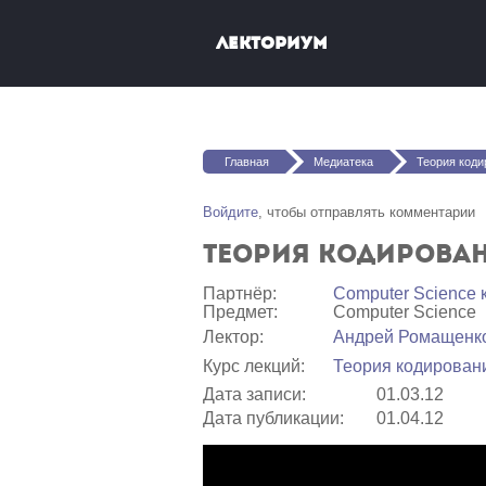
Перейти к основному содержанию
Лекториум
Вы здесь
Главная
Медиатека
Теория коди
Войдите
, чтобы отправлять комментарии
Теория кодирован
Партнёр:
Computer Science
Предмет:
Computer Science
Лектор:
Андрей Ромащенк
Курс лекций:
Теория кодирован
Дата записи:
01.03.12
Дата публикации:
01.04.12