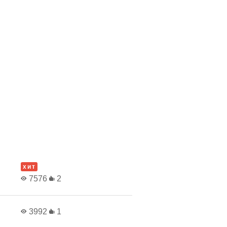
хит
7576
2
3992
1