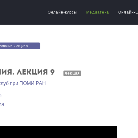
Онлайн-курсы
Медиатека
Онлайн-
рования. Лекция 9
ия. Лекция 9
лекция
 клуб при ПОМИ РАН
о
ия