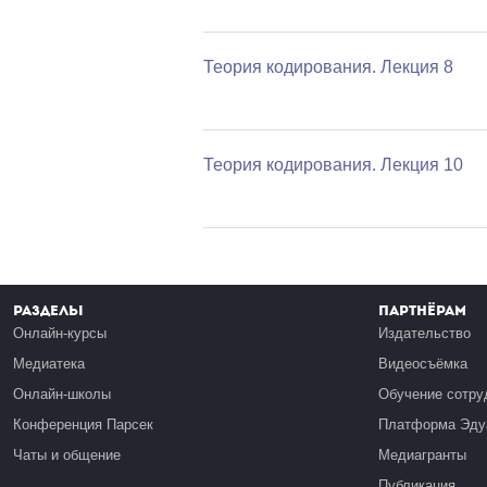
Теория кодирования. Лекция 8
Теория кодирования. Лекция 10
Разделы
Партнёрам
Онлайн-курсы
Издательство
Медиатека
Видеосъёмка
Онлайн-школы
Обучение сотру
Конференция Парсек
Платформа Эду
Чаты и общение
Медиагранты
Публикация