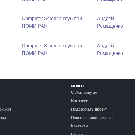
Computer Science клуб при
Андрей
ПОМИ РАН
Ромащенко
Computer Science клуб при
Андрей
ПОМИ РАН
Ромащенко
Инфо
О Лекториуме
Вакансии
дников
Поддержать проект
ардо
Правовая информация
Контакты
Оферта