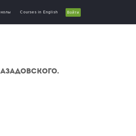
школы
Courses in English
Войти
. Азадовского.