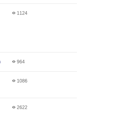
1124
в
964
1086
2622