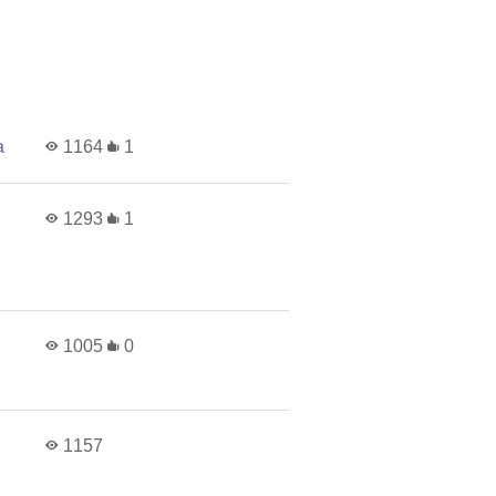
а
1164
1
1293
1
1005
0
1157