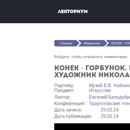
Перейти к основному содержанию
Лекториум
Вы здесь
Главная
Медиатека
КОНЕК - ГОРБУНОК. Издание 1934. Комментарий
Войдите
, чтобы отправлять комментарии
КОНЕК - ГОРБУНОК.
Художник Никола
Партнёр:
Музей В.В. Набоко
Предмет:
Искусство
Лектор:
Евгений Белодубр
Конференция:
Трауготовские чте
Дата записи:
25.02.14
Дата публикации:
25.02.14