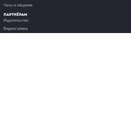
Чаты и общение
Партнёрам
Издательство
Видеосъёмка
Обучение сотрудников
Платформа Эдуардо
Медиагранты
Публикация
Реклама
Реквизиты
Инфо
О Лекториуме
Вакансии
Поддержать проект
Правовая информация
Контакты