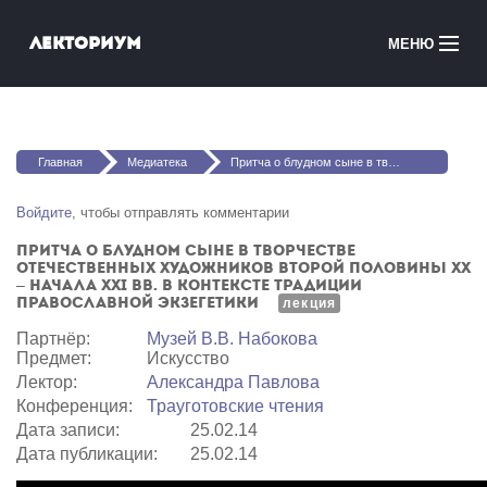
Перейти к основному содержанию
Лекториум
МЕНЮ
Онлайн-курсы
Вы здесь
Медиатека
Главная
Медиатека
Притча о блудном сыне в творчестве отечественных художников второй половины XX – начала XXI вв. в контексте традиции православной экзегетики
Онлайн-школы
Войдите
, чтобы отправлять комментарии
Притча о блудном сыне в творчестве
Courses in English
отечественных художников второй половины XX
– начала XXI вв. в контексте традиции
православной экзегетики
лекция
Войти
Партнёр:
Музей В.В. Набокова
Предмет:
Искусство
Лектор:
Александра Павлова
Конференция:
Трауготовские чтения
Дата записи:
25.02.14
Дата публикации:
25.02.14