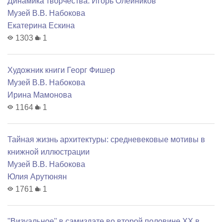
Динамика творчества: Игорь Олейников
Музей В.В. Набокова
Екатерина Ескина
1303
1
Художник книги Георг Фишер
Музей В.В. Набокова
Ирина Мамонова
1164
1
Тайная жизнь архитектуры: средневековые мотивы в
книжной иллюстрации
Музей В.В. Набокова
Юлия Арутюнян
1761
1
''Визуальное'' в самиздате во второй половине ХХ в.