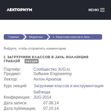
Перейти к основному содержанию
Лекториум
МЕНЮ
Онлайн-курсы
Вы здесь
Медиатека
Главная
Медиатека
1. Загрузчики классов в Java: коллекция граблей
Онлайн-школы
Войдите
, чтобы отправлять комментарии
1. Загрузчики классов в Java: коллекция
Courses in English
граблей
лекция
Партнёр:
Сообщество JUG.ru
Войти
Предмет:
Software Engineering
Лектор:
Антон Архипов
Курс лекций:
Загрузчики классов и инструментация
байткода
Конференция:
JUG 2014
Дата записи:
07.08.14
Дата публикации:
07.10.14