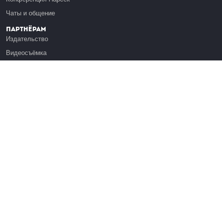
Чаты и общение
Партнёрам
Издательство
Видеосъёмка
Обучение сотрудников
Платформа Эдуардо
Медиагранты
Публикация
Реклама
Реквизиты
Инфо
О Лекториуме
Вакансии
Поддержать проект
Правовая информация
Контакты