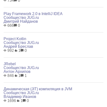
734
0
Play Framework 2.0 в IntelliJ IDEA
Сообщество JUG.ru
Дмитрий Найданов
666
0
Project Kotlin
Сообщество JUG.ru
Андрей Бреслав
992
1
0
JRebel
Сообщество JUG.ru
Антон Архипов
846
1
1
Динамическая (JIT) компиляция в JVM
Сообщество JUG.ru
Владимир Иванов
1696
1
0