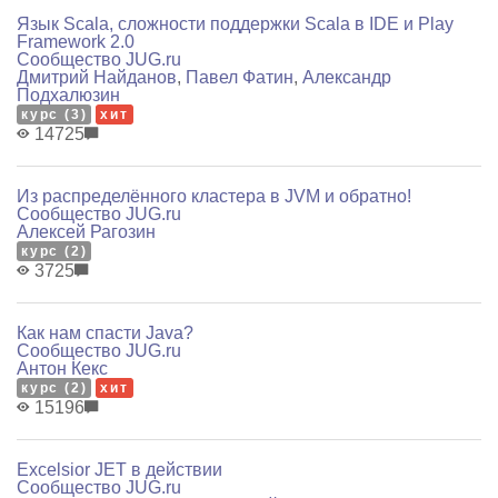
Язык Scala, сложности поддержки Scala в IDE и Play
Framework 2.0
Сообщество JUG.ru
Дмитрий Найданов
,
Павел Фатин
,
Александр
Подхалюзин
курс (3)
хит
14725
Из распределённого кластера в JVM и обратно!
Сообщество JUG.ru
Алексей Рагозин
курс (2)
3725
Как нам спасти Java?
Сообщество JUG.ru
Антон Кекс
курс (2)
хит
15196
Excelsior JET в действии
Сообщество JUG.ru