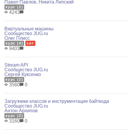
Павел Павлов
,
Никита Липский
курс (2)
4243
Виртуальные машины
Сообщество JUG.ru
Олег Плисс
курс (4)
хит
9403
Stream API
Сообщество JUG.ru
Сергей Куксенко
курс (2)
3560
0
Загрузчики классов и инструментация байткода
Сообщество JUG.ru
Антон Архипов
курс (2)
3160
0