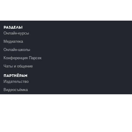
Разделы
Онлайн-курсы
Медиатека
Онлайн-школы
Конференция Парсек
Чаты и общение
Партнёрам
Издательство
Видеосъёмка
Обучение сотрудников
Платформа Эдуардо
Медиагранты
Публикация
Реклама