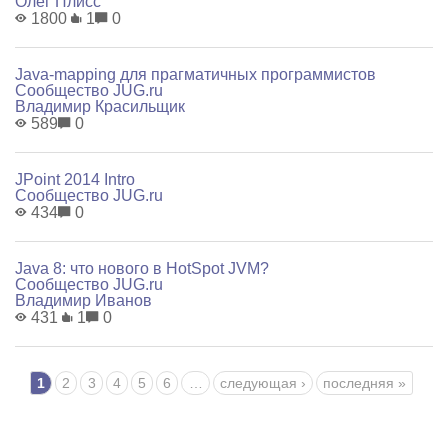
Олег Плисс
1800
1
0
Java-mapping для прагматичных программистов
Сообщество JUG.ru
Владимир Красильщик
589
0
JPoint 2014 Intro
Сообщество JUG.ru
434
0
Java 8: что нового в HotSpot JVM?
Сообщество JUG.ru
Владимир Иванов
431
1
0
Страницы
1
2
3
4
5
6
…
следующая ›
последняя »