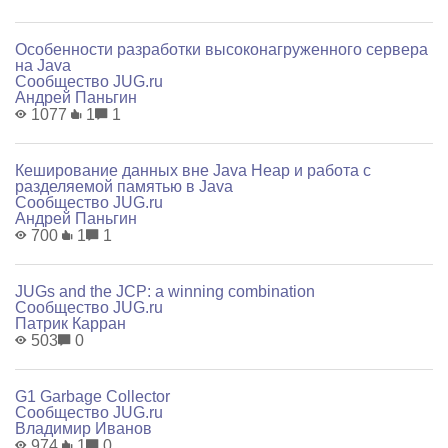
Особенности разработки высоконагруженного сервера
на Java
Сообщество JUG.ru
Андрей Паньгин
1077
1
1
Кеширование данных вне Java Heap и работа с
разделяемой памятью в Java
Сообщество JUG.ru
Андрей Паньгин
700
1
1
JUGs and the JCP: a winning combination
Сообщество JUG.ru
Патрик Карран
503
0
G1 Garbage Collector
Сообщество JUG.ru
Владимир Иванов
974
1
0