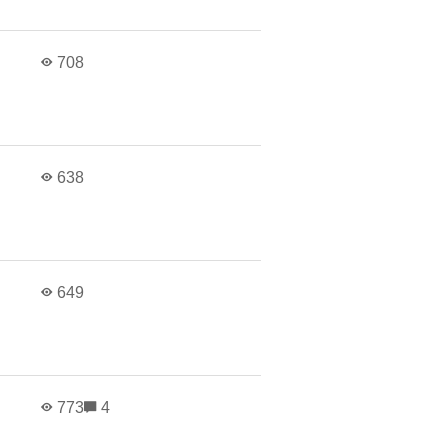
в
708
в
638
в
649
в
773
4