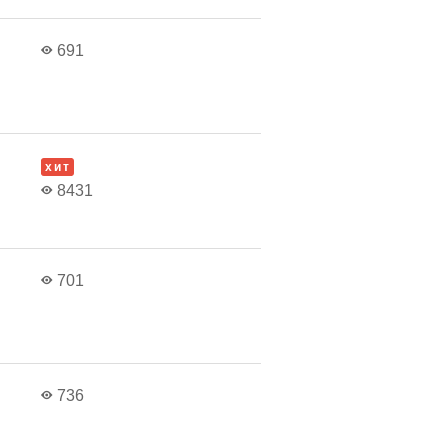
в
691
в
хит
8431
в
701
в
736