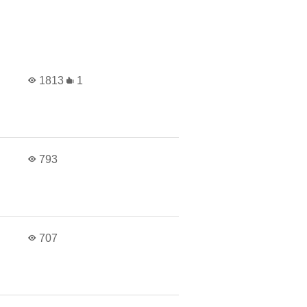
в
1813
1
в
793
в
707