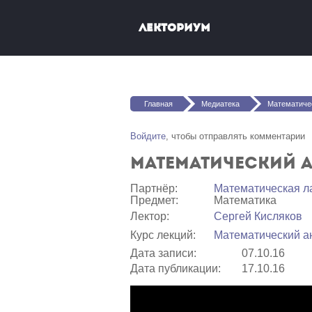
Перейти к основному содержанию
Лекториум
Вы здесь
Главная
Медиатека
Математический ана
Войдите
, чтобы отправлять комментарии
Математический ан
Партнёр:
Математичеcкая л
Предмет:
Математика
Лектор:
Сергей Кисляков
Курс лекций:
Математический ан
Дата записи:
07.10.16
Дата публикации:
17.10.16