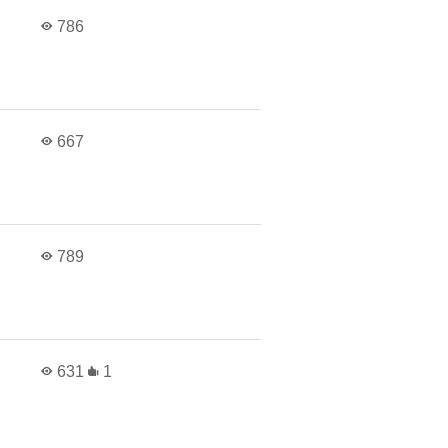
в
786
в
667
в
789
в
631
1