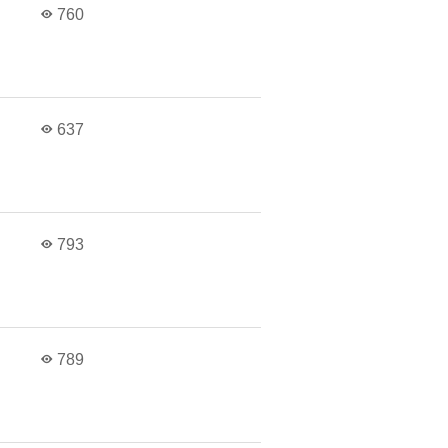
в
760
в
637
в
793
в
789