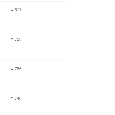
в
617
в
758
в
786
в
740