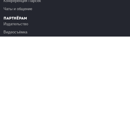
Конференция Парсек
Чаты и общение
Партнёрам
Издательство
Видеосъёмка
Обучение сотрудников
Платформа Эдуардо
Медиагранты
Публикация
Реклама
Реквизиты
Инфо
О Лекториуме
Вакансии
Поддержать проект
Правовая информация
Контакты