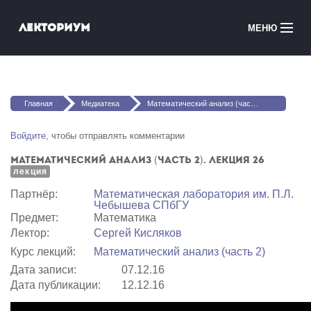
Перейти к основному содержанию
Лекториум
МЕНЮ
Онлайн-курсы
Вы здесь
Медиатека
Главная
Медиатека
Математический анализ (часть 2). Лекция 26
Онлайн-школы
Войдите
, чтобы отправлять комментарии
Математический анализ (часть 2). Лекция 26
Courses in English
лекция
Партнёр:
Математичеcкая лаборатория им. П.Л.
Войти
Чебышева СПбГУ
Предмет:
Математика
Лектор:
Сергей Кисляков
Курс лекций:
Математический анализ (часть 2)
Дата записи:
07.12.16
Дата публикации:
12.12.16