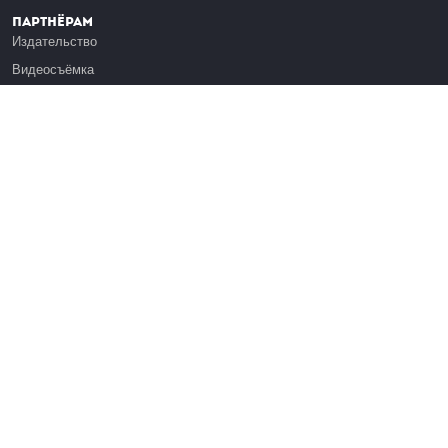
Партнёрам
Издательство
Видеосъёмка
Обучение сотрудников
Платформа Эдуардо
Медиагранты
Публикация
Реклама
Реквизиты
Инфо
О Лекториуме
Вакансии
Поддержать проект
Правовая информация
Контакты
Оферта