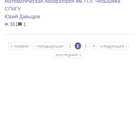
Математичеcкая лаборатория им. П.Л. Чебышева
СПбГУ
Юрий Давыдов
361
1
Страницы
« первая
‹ предыдущая
1
2
3
4
следующая ›
последняя »