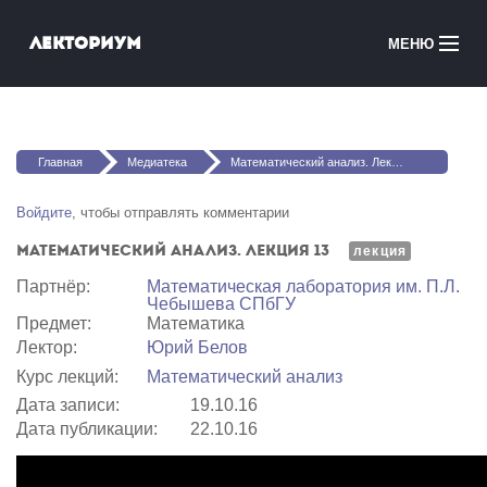
Перейти к основному содержанию
Лекториум
МЕНЮ
Онлайн-курсы
Вы здесь
Медиатека
Главная
Медиатека
Математический анализ. Лекция 13
Онлайн-школы
Войдите
, чтобы отправлять комментарии
Математический анализ. Лекция 13
Courses in English
лекция
Партнёр:
Математичеcкая лаборатория им. П.Л.
Чебышева СПбГУ
Войти
Предмет:
Математика
Лектор:
Юрий Белов
Курс лекций:
Математический анализ
Дата записи:
19.10.16
Дата публикации:
22.10.16