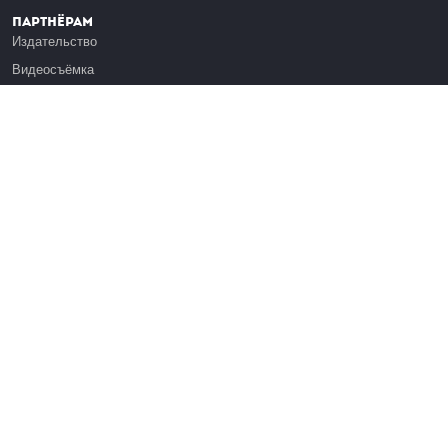
Партнёрам
Издательство
Видеосъёмка
Обучение сотрудников
Платформа Эдуардо
Медиагранты
Публикация
Реклама
Реквизиты
Инфо
О Лекториуме
Вакансии
Поддержать проект
Правовая информация
Контакты
Оферта