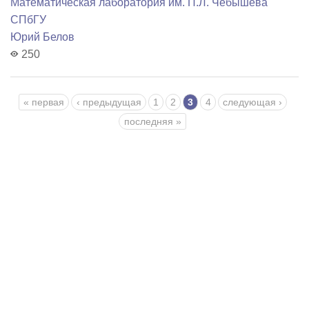
Математичеcкая лаборатория им. П.Л. Чебышева
СПбГУ
Юрий Белов
250
Страницы
« первая
‹ предыдущая
1
2
3
4
следующая ›
последняя »