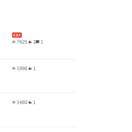
хит
7625
1
1
1996
1
1460
1