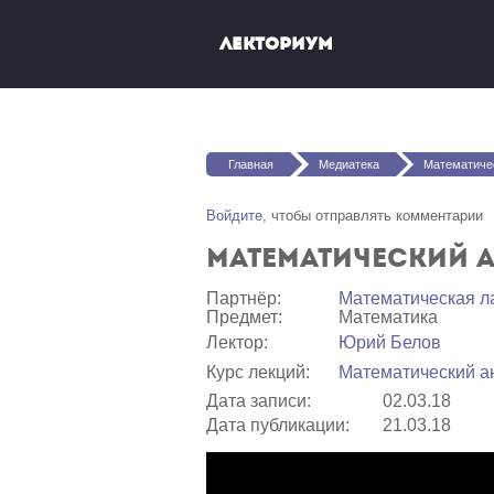
Перейти к основному содержанию
Лекториум
Вы здесь
Главная
Медиатека
Математически
Войдите
, чтобы отправлять комментарии
Математический а
Партнёр:
Математичеcкая л
Предмет:
Математика
Лектор:
Юрий Белов
Курс лекций:
Математический а
Дата записи:
02.03.18
Дата публикации:
21.03.18