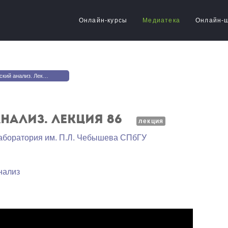
Онлайн-курсы
Медиатека
Онлайн-
й анализ. Лекция 86
нализ. Лекция 86
лекция
аборатория им. П.Л. Чебышева СПбГУ
нализ