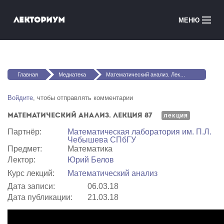
Перейти к основному содержанию
Лекториум
МЕНЮ
Онлайн-курсы
Вы здесь
Медиатека
Главная
Медиатека
Математический анализ. Лекция 87
Онлайн-школы
Войдите
, чтобы отправлять комментарии
Математический анализ. Лекция 87
Courses in English
лекция
Партнёр:
Математичеcкая лаборатория им. П.Л.
Чебышева СПбГУ
Войти
Предмет:
Математика
Лектор:
Юрий Белов
Курс лекций:
Математический анализ
Дата записи:
06.03.18
Дата публикации:
21.03.18