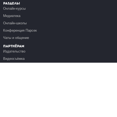
Разделы
Онлайн-курсы
Медиатека
Онлайн-школы
Конференция Парсек
Чаты и общение
Партнёрам
Издательство
Видеосъёмка
Обучение сотрудников
Платформа Эдуардо
Медиагранты
Публикация
Реклама
Реквизиты
Инфо
О Лекториуме