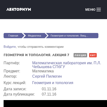
Перейти к основному содержанию
Лекториум
МЕНЮ
Онлайн-курсы
Вы здесь
Медиатека
Главная
Медиатека
Геометрия и топология. Лекция 7
Онлайн-школы
Войдите
, чтобы отправлять комментарии
Геометрия и топология. Лекция 7
Courses in English
лекция
хит
Партнёр:
Математичеcкая лаборатория им. П.Л.
Чебышева СПбГУ
Войти
Предмет:
Математика
Лектор:
Сергей Пилюгин
Курс лекций:
Геометрия и топология
Дата записи:
01.11.16
Дата публикации:
07.11.16