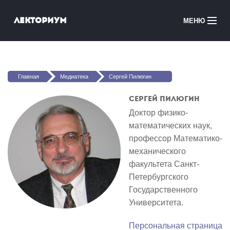
Перейти к основному содержанию
Лекториум
МЕНЮ
Онлайн-курсы
Вы здесь
Медиатека
Главная
Медиатека
Сергей Пилюгин
Онлайн-школы
Сергей Пилюгин
Доктор физико-
Courses in English
математических наук,
профессор Математико-
Войти
механического
факультета Санкт-
Петербургского
Государственного
Университета.
Персональная страница