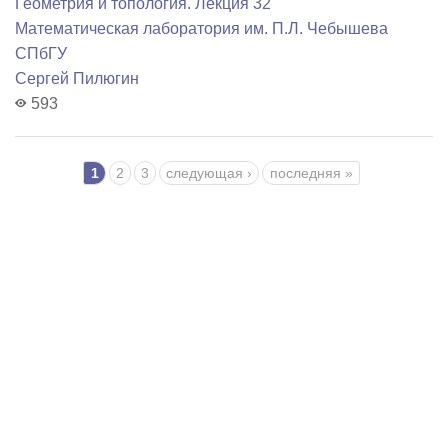
Геометрия и топология. Лекция 32
Математичеcкая лаборатория им. П.Л. Чебышева
СПбГУ
Сергей Пилюгин
593
Страницы
1
2
3
следующая ›
последняя »