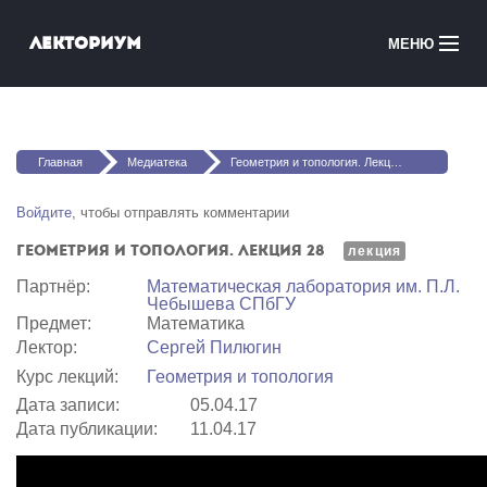
Перейти к основному содержанию
Лекториум
МЕНЮ
Онлайн-курсы
Вы здесь
Медиатека
Главная
Медиатека
Геометрия и топология. Лекция 28
Онлайн-школы
Войдите
, чтобы отправлять комментарии
Геометрия и топология. Лекция 28
Courses in English
лекция
Партнёр:
Математичеcкая лаборатория им. П.Л.
Чебышева СПбГУ
Войти
Предмет:
Математика
Лектор:
Сергей Пилюгин
Курс лекций:
Геометрия и топология
Дата записи:
05.04.17
Дата публикации:
11.04.17