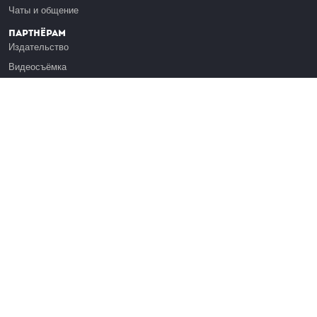
Чаты и общение
Партнёрам
Издательство
Видеосъёмка
Обучение сотрудников
Платформа Эдуардо
Медиагранты
Публикация
Реклама
Реквизиты
Инфо
О Лекториуме
Вакансии
Поддержать проект
Правовая информация
Контакты