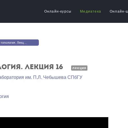
Онлайн-курсы
Медиатека
Онлайн-
опология. Лекция 16
огия. Лекция 16
лекция
аборатория им. П.Л. Чебышева СПбГУ
огия