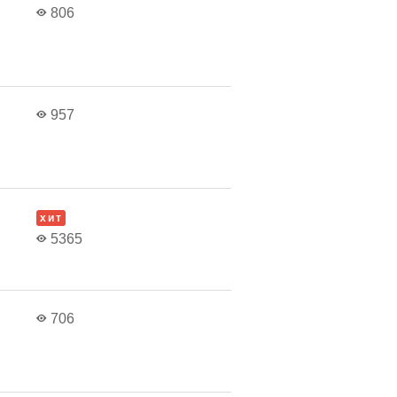
806
957
хит
5365
706