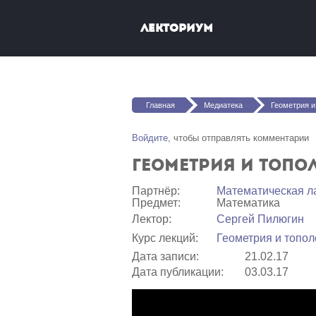
Перейти к основному содержанию
Лекториум
Вы здесь
Главная
Медиатека
Геометрия и т
Войдите
, чтобы отправлять комментарии
Геометрия и топол
Партнёр:
Математичеcкая л
Предмет:
Математика
Лектор:
Сергей Пилюгин
Курс лекций:
Геометрия и топол
Дата записи:
21.02.17
Дата публикации:
03.03.17