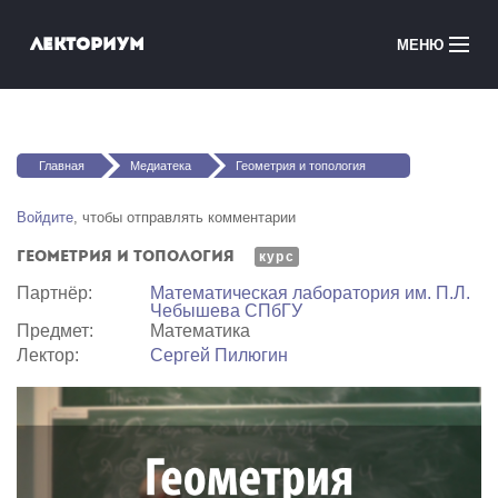
Перейти к основному содержанию
Лекториум
МЕНЮ
Онлайн-курсы
Вы здесь
Медиатека
Главная
Медиатека
Геометрия и топология
Онлайн-школы
Войдите
, чтобы отправлять комментарии
Геометрия и топология
Courses in English
курс
Партнёр:
Математичеcкая лаборатория им. П.Л.
Чебышева СПбГУ
Войти
Предмет:
Математика
Лектор:
Сергей Пилюгин