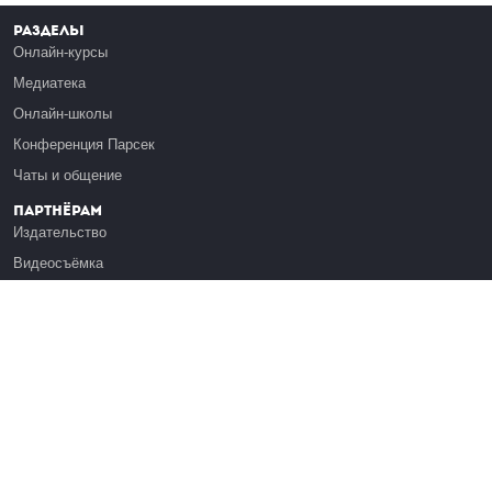
Разделы
Онлайн-курсы
Медиатека
Онлайн-школы
Конференция Парсек
Чаты и общение
Партнёрам
Издательство
Видеосъёмка
Обучение сотрудников
Платформа Эдуардо
Медиагранты
Публикация
Реклама
Реквизиты
Инфо